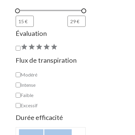
a
i
é
t
t
i
Évaluation
o
n
Flux de transpiration
Modéré
Intense
Faible
Excessif
Durée efficacité