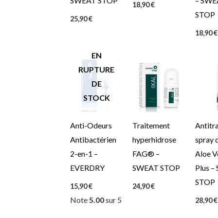
SWEAT STOP
– SWE
18,90
€
STOP
25,90
€
18,90
€
EN
RUPTURE
DE
STOCK
Anti-Odeurs
Traitement
Antitr
Antibactérien
hyperhidrose
spray 
2-en-1 –
FAG® –
Aloe V
EVERDRY
SWEAT STOP
Plus 
STOP
15,90
€
24,90
€
Note
5.00
sur 5
28,90
€