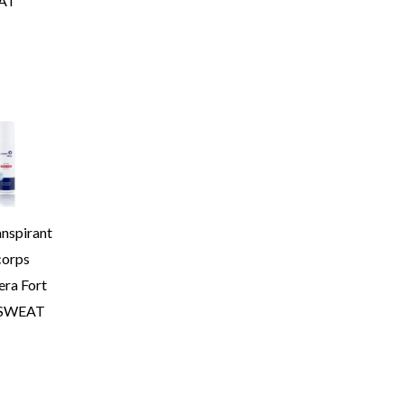
AT
anspirant
corps
era Fort
– SWEAT