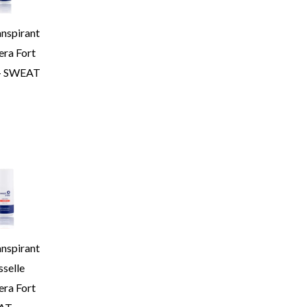
anspirant
era Fort
 – SWEAT
anspirant
isselle
era Fort