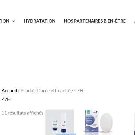
Trié
du
TION
HYDRATATION
NOS PARTENAIRES BIEN-ÊTRE
plus
récent
au
plus
ancien
Accueil
/ Produit Durée efficacité / <7H
<7H
Plage
11 résultats affichés
de
prix :
16,90 €
à