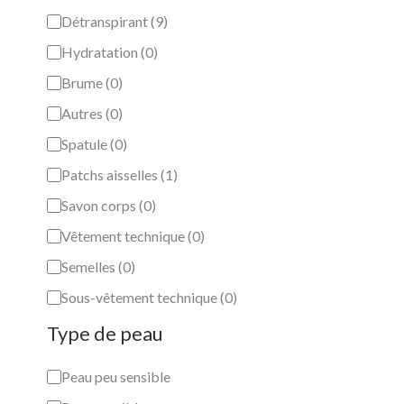
Détranspirant
(
9
)
Hydratation
(
0
)
Brume
(
0
)
Autres
(
0
)
Spatule
(
0
)
Patchs aisselles
(
1
)
Savon corps
(
0
)
Vêtement technique
(
0
)
Semelles
(
0
)
Sous-vêtement technique
(
0
)
Type de peau
Peau peu sensible