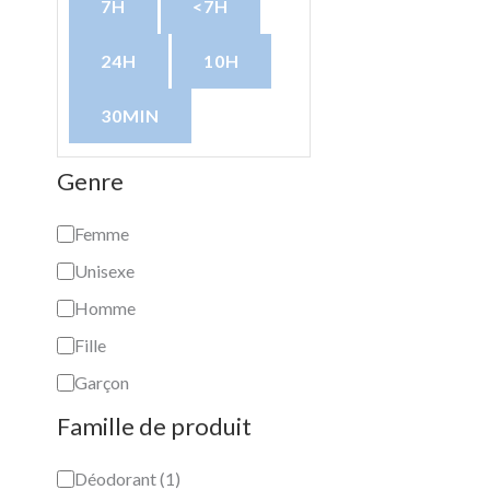
7H
<7H
24H
10H
30MIN
Genre
Femme
Unisexe
Homme
Fille
Garçon
Famille de produit
Déodorant
(
1
)