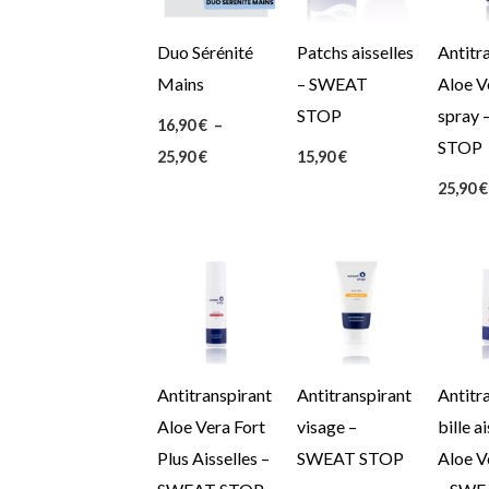
25,90 €
Duo Sérénité
Patchs aisselles
Antitr
Mains
– SWEAT
Aloe V
STOP
spray
16,90
€
–
STOP
25,90
€
15,90
€
25,90
€
Antitranspirant
Antitranspirant
Antitr
Aloe Vera Fort
visage –
bille a
Plus Aisselles –
SWEAT STOP
Aloe V