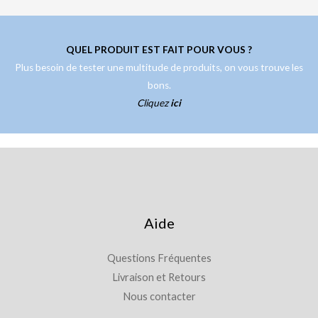
QUEL PRODUIT EST FAIT POUR VOUS ?
Plus besoin de tester une multitude de produits, on vous trouve les
bons.
Cliquez
ici
Aide
Questions Fréquentes
Livraison et Retours
Nous contacter