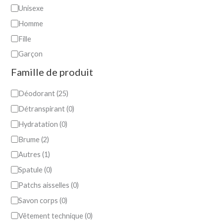
Unisexe
Homme
Fille
Garçon
Famille de produit
Déodorant
(
25
)
Détranspirant
(
0
)
Hydratation
(
0
)
Brume
(
2
)
Autres
(
1
)
Spatule
(
0
)
Patchs aisselles
(
0
)
Savon corps
(
0
)
Vêtement technique
(
0
)