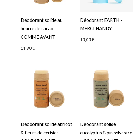
t
t
i
o
Déodorant solide au
Déodorant EARTH –
n
beurre de cacao –
MERCI HANDY
COMME AVANT
10,00
€
11,90
€
Déodorant solide abricot
Déodorant solide
& fleurs de cerisier –
eucalyptus & pin sylvestre