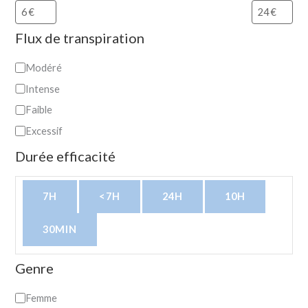
Flux de transpiration
Modéré
Intense
Faible
Excessif
Durée efficacité
7H
<7H
24H
10H
30MIN
Genre
Femme