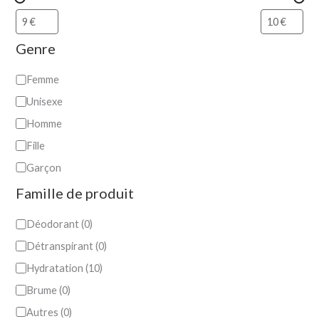
Genre
Femme
Unisexe
Homme
Fille
Garçon
Famille de produit
Déodorant
(
0
)
Détranspirant
(
0
)
Hydratation
(
10
)
Brume
(
0
)
Autres
(
0
)