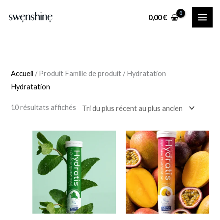
Aller
Trié
G
F
0,00
€
au
du
e
a
contenu
plus
n
m
récent
r
i
au
e
l
plus
Accueil
/ Produit Famille de produit / Hydratation
l
ancien
Hydratation
e
d
10 résultats affichés
e
p
r
o
d
u
i