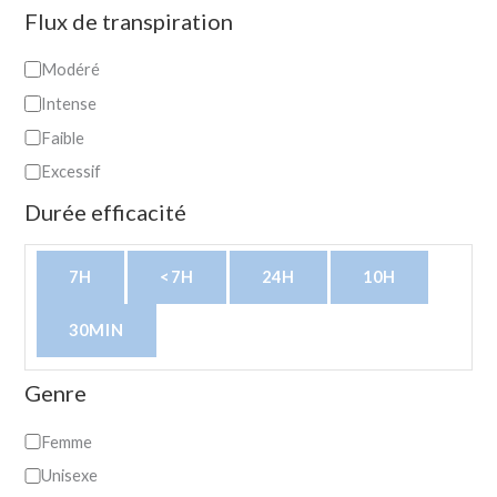
Flux de transpiration
Modéré
Intense
Faible
Excessif
Durée efficacité
7H
<7H
24H
10H
30MIN
Genre
Femme
Unisexe