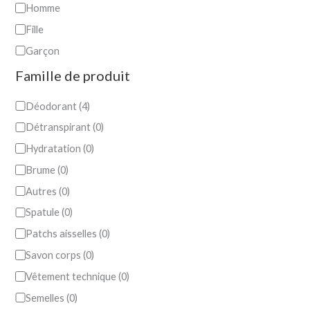
Homme
Fille
Garçon
Famille de produit
Déodorant
(
4
)
Détranspirant
(
0
)
Hydratation
(
0
)
Brume
(
0
)
Autres
(
0
)
Spatule
(
0
)
Patchs aisselles
(
0
)
Savon corps
(
0
)
Vêtement technique
(
0
)
Semelles
(
0
)