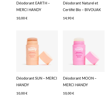
t
t
Déodorant EARTH –
Déodorant Naturel et
i
MERCI HANDY
Certifié Bio – BIVOUAK
o
10,00
€
14,90
€
n
Déodorant SUN – MERCI
Déodorant MOON –
HANDY
MERCI HANDY
10,00
€
10,00
€