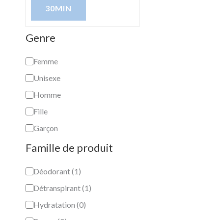
30MIN
Genre
Femme
Unisexe
Homme
Fille
Garçon
Famille de produit
Déodorant
(
1
)
Détranspirant
(
1
)
Hydratation
(
0
)