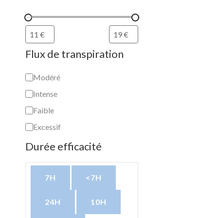
a
i
é
t
t
i
Flux de transpiration
o
n
Modéré
Intense
Faible
Excessif
Durée efficacité
7H
<7H
24H
10H