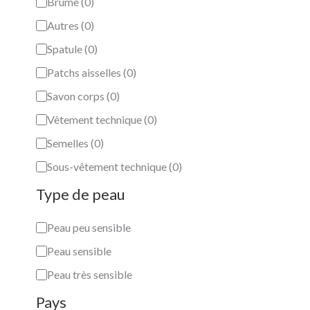
Brume
(
0
)
Autres
(
0
)
Spatule
(
0
)
Patchs aisselles
(
0
)
Savon corps
(
0
)
Vêtement technique
(
0
)
Semelles
(
0
)
Sous-vêtement technique
(
0
)
Type de peau
Peau peu sensible
Peau sensible
Peau très sensible
Pays