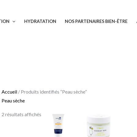
Trié
du
TION
HYDRATATION
NOS PARTENAIRES BIEN-ÊTRE
plus
récent
au
plus
ancien
Accueil
/ Produits identifiés “Peau sèche”
Peau sèche
2 résultats affichés