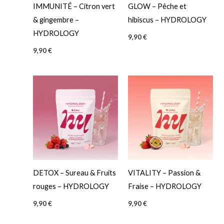
t
IMMUNITÉ – Citron vert
GLOW – Pêche et
& gingembre –
hibiscus – HYDROLOGY
HYDROLOGY
9,90
€
9,90
€
DETOX – Sureau & Fruits
VITALITY – Passion &
rouges – HYDROLOGY
Fraise – HYDROLOGY
9,90
€
9,90
€