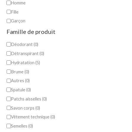
Homme
Fille
Garçon
Famille de produit
Déodorant
(
0
)
Détranspirant
(
0
)
Hydratation
(
5
)
Brume
(
0
)
Autres
(
0
)
Spatule
(
0
)
Patchs aisselles
(
0
)
Savon corps
(
0
)
Vêtement technique
(
0
)
Semelles
(
0
)