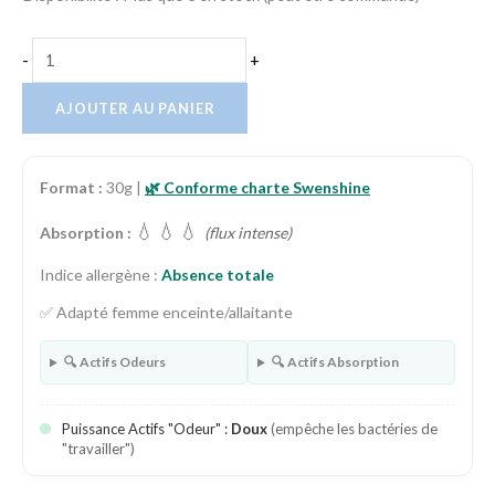
-
+
AJOUTER AU PANIER
Format :
30g |
🌿 Conforme charte Swenshine
💧
💧
💧
Absorption :
(flux intense)
Indice allergène :
Absence totale
✅ Adapté femme enceinte/allaitante
🔍 Actifs Odeurs
🔍 Actifs Absorption
Puissance Actifs "Odeur" :
Doux
(empêche les bactéries de
"travailler")