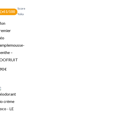
ore
Score
C
51/100
ka
Yuka
on
remier
éo
amplemousse-
enthe –
OOFRUIT
,90
€