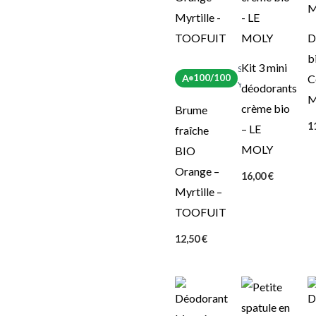
D
b
Kit 3 mini
Score
A
C
100/100
Yuka
déodorants
M
crème bio
Brume
1
– LE
fraîche
MOLY
BIO
Orange –
16,00
€
Myrtille –
TOOFUIT
12,50
€