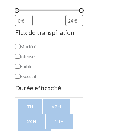
a
i
é
t
t
i
Flux de transpiration
o
n
Modéré
Intense
Faible
Excessif
Durée efficacité
7H
<7H
24H
10H