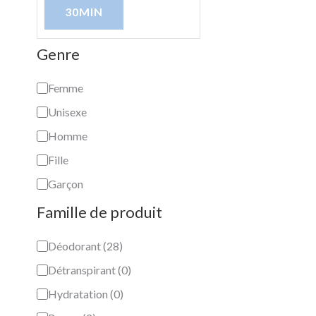
30MIN
Genre
Femme
Unisexe
Homme
Fille
Garçon
Famille de produit
Déodorant
(
28
)
Détranspirant
(
0
)
Hydratation
(
0
)