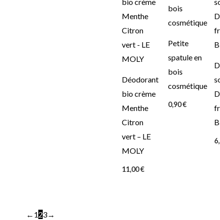
Petite
spatule en
D
bois
Déodorant
s
cosmétique
bio crème
D
0,90
€
Menthe
fr
Citron
B
vert – LE
6
MOLY
11,00
€
←
1
2
3
→