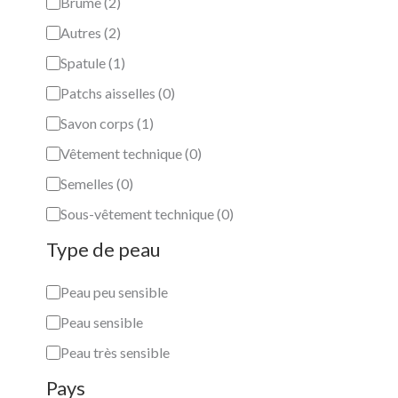
Brume
(
2
)
Autres
(
2
)
Spatule
(
1
)
Patchs aisselles
(
0
)
Savon corps
(
1
)
Vêtement technique
(
0
)
Semelles
(
0
)
Sous-vêtement technique
(
0
)
Type de peau
Peau peu sensible
Peau sensible
Peau très sensible
Pays