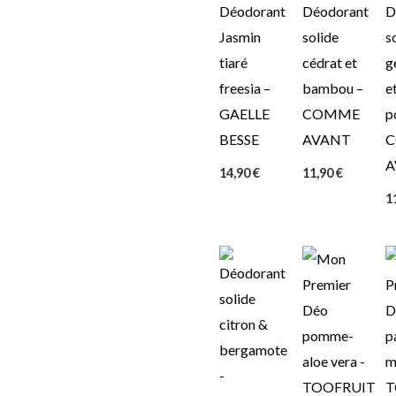
Déodorant
Déodorant
D
Jasmin
solide
s
tiaré
cédrat et
g
freesia –
bambou –
e
GAELLE
COMME
p
BESSE
AVANT
A
14,90
€
11,90
€
1