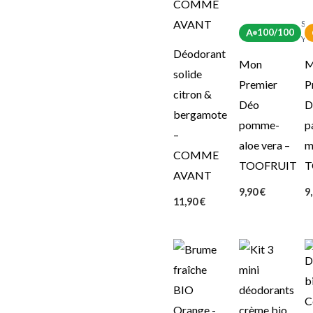
Sc
A
100/100
Yu
Déodorant
Mon
M
solide
Premier
P
citron &
Déo
D
bergamote
pomme-
p
–
aloe vera –
m
COMME
TOOFRUIT
T
AVANT
9,90
€
9
11,90
€