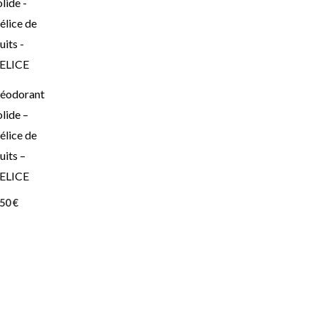
éodorant
olide –
élice de
uits –
ELICE
,50
€