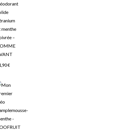
éodorant
olide
éranium
t menthe
oivrée –
COMME
VANT
1,90
€