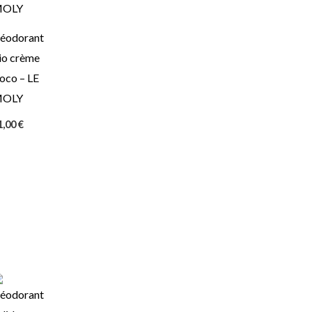
éodorant
io crème
oco – LE
OLY
1,00
€