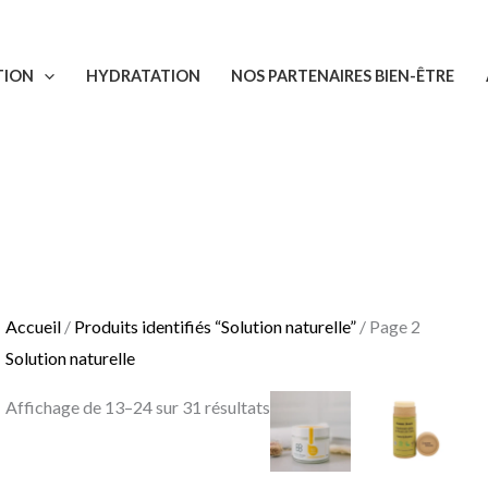
Trié
du
TION
HYDRATATION
NOS PARTENAIRES BIEN-ÊTRE
plus
récent
au
plus
ancien
Accueil
/
Produits identifiés “Solution naturelle”
/ Page 2
Solution naturelle
Affichage de 13–24 sur 31 résultats