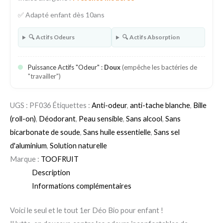
✅ Adapté enfant dès 10ans
🔍 Actifs Odeurs
🔍 Actifs Absorption
Puissance Actifs "Odeur" :
Doux
(empêche les bactéries de
"travailler")
UGS :
PF036
Étiquettes :
Anti-odeur
,
anti-tache blanche
,
Bille
(roll-on)
,
Déodorant
,
Peau sensible
,
Sans alcool
,
Sans
bicarbonate de soude
,
Sans huile essentielle
,
Sans sel
d'aluminium
,
Solution naturelle
Marque :
TOOFRUIT
Description
Informations complémentaires
Voici le seul et le tout 1er Déo Bio pour enfant !