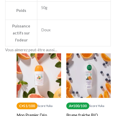
50g
Poids
Puissance
Doux
actifs sur
l'odeur
Vous aimerez peut-être aussi…
C
A
51/100
Score Yuka
100/100
Score Yuka
Mon Premier Déo
Brume fraîche BIO